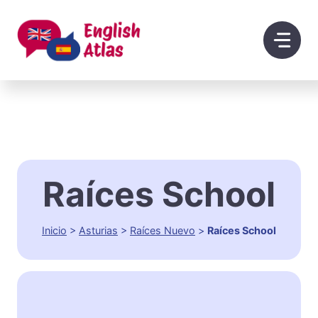
Saltar
al
contenido
Raíces School
Inicio
>
Asturias
>
Raíces Nuevo
>
Raíces School