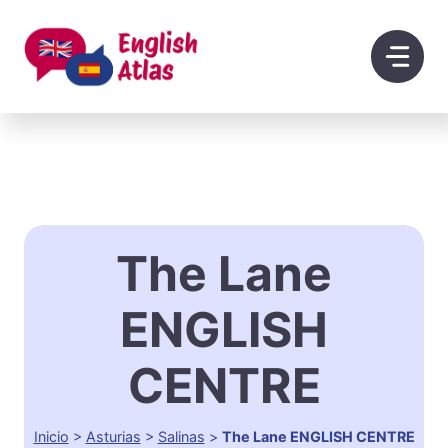
Saltar
al
contenido
The Lane
ENGLISH
CENTRE
Inicio
>
Asturias
>
Salinas
>
The Lane ENGLISH CENTRE