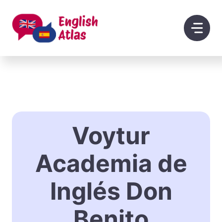
Saltar
al
contenido
Voytur
Academia de
Inglés Don
Benito