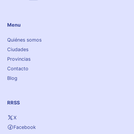
i
e
n
d
Menu
s
Quiénes somos
Ciudades
Provincias
Contacto
Blog
RRSS
X
Facebook