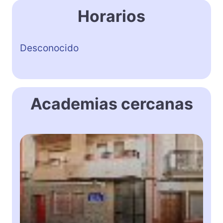
Horarios
Desconocido
Academias cercanas
C
a
r
o
l
i
n
e