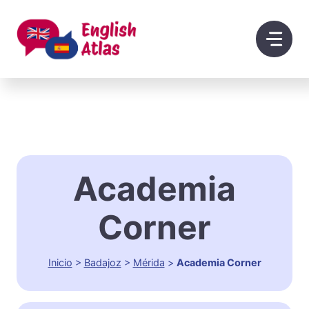
Saltar
al
contenido
Academia
Corner
Inicio
>
Badajoz
>
Mérida
>
Academia Corner