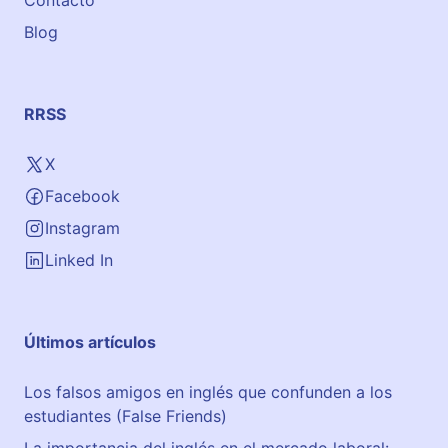
Contacto
e
Blog
d
à
RRSS
X
Facebook
Instagram
Linked In
Últimos artículos
Los falsos amigos en inglés que confunden a los
estudiantes (False Friends)