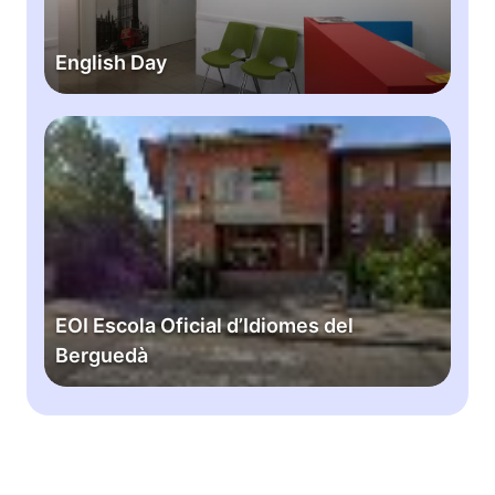
D
a
English Day
y
E
O
I
E
s
c
o
l
EOI Escola Oficial d’Idiomes del
a
Berguedà
O
f
i
c
i