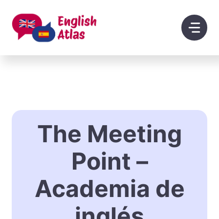
Saltar
al
contenido
The Meeting
Point –
Academia de
inglés