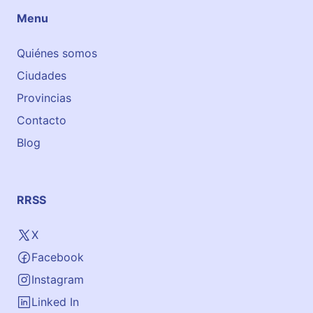
u
Menu
g
u
Quiénes somos
e
Ciudades
s
Provincias
Contacto
Blog
RRSS
X
Facebook
Instagram
Linked In