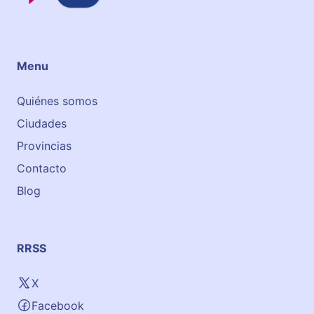
r
s
Menu
Quiénes somos
Ciudades
Provincias
Contacto
Blog
RRSS
X
Facebook