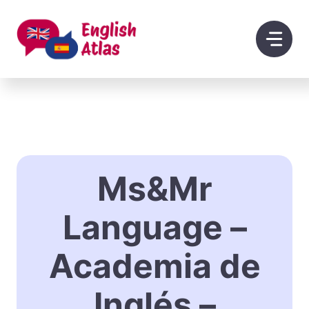
Saltar
al
contenido
Ms&Mr
Language –
Academia de
Inglés –