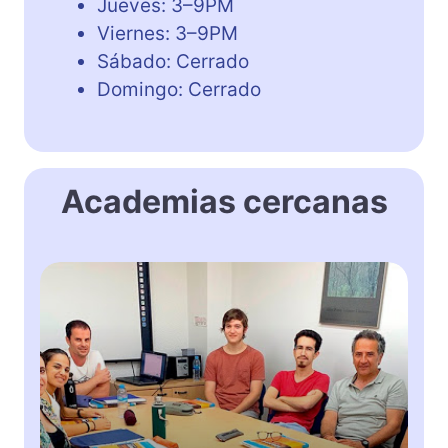
Jueves: 3–9PM
Viernes: 3–9PM
Sábado: Cerrado
Domingo: Cerrado
Academias cercanas
E
n
g
l
i
s
h
L