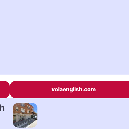
volaenglish.com
h