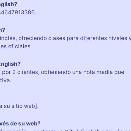
nglish?
:+34647913386.
h?
nglés, ofreciendo clases para diferentes niveles 
s oficiales.
English?
 por 2 clientes, obteniendo una nota media que
tiva.
 su sitio web].
avés de su web?