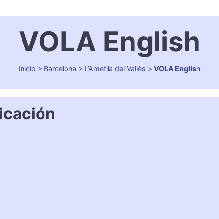
VOLA English
Inicio
>
Barcelona
>
L’Ametlla del Vallès
>
VOLA English
icación