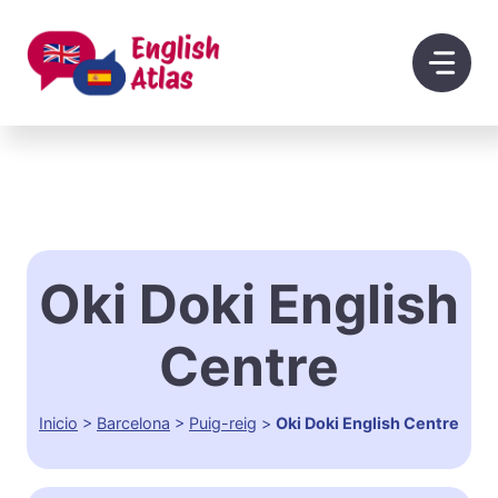
Saltar
al
contenido
Oki Doki English
Centre
Inicio
>
Barcelona
>
Puig-reig
>
Oki Doki English Centre