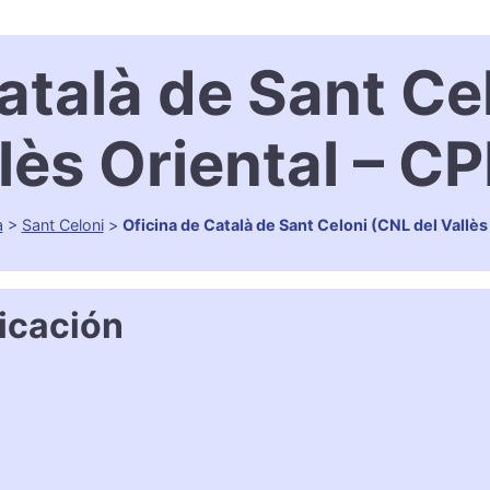
atalà de Sant Ce
lès Oriental – C
a
>
Sant Celoni
>
Oficina de Català de Sant Celoni (CNL del Vallès
icación