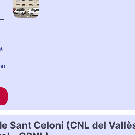
–
là
on
de Sant Celoni (CNL del Vallè