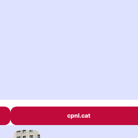
cpnl.cat