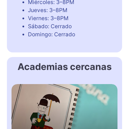
Miércoles: 3–8PM
Jueves: 3–8PM
Viernes: 3–8PM
Sábado: Cerrado
Domingo: Cerrado
Academias cercanas
M
a
n
d
a
r
i