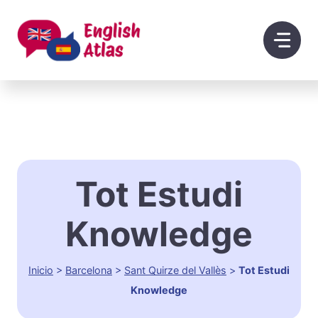
Saltar
al
contenido
Tot Estudi
Knowledge
Inicio
>
Barcelona
>
Sant Quirze del Vallès
>
Tot Estudi
Knowledge