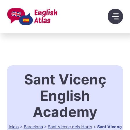
Saltar
al
contenido
Sant Vicenç
English
Academy
Inicio
>
Barcelona
>
Sant Vicenç dels Horts
>
Sant Vicenç