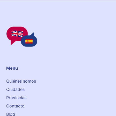
m
y
Menu
Quiénes somos
Ciudades
Provincias
Contacto
Blog