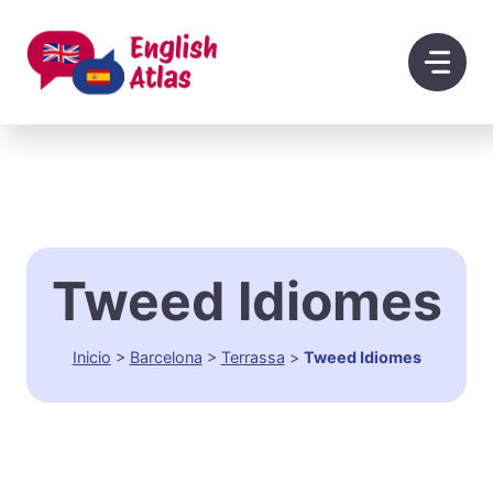
Saltar
al
contenido
Tweed Idiomes
Inicio
>
Barcelona
>
Terrassa
>
Tweed Idiomes