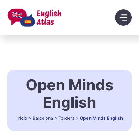
Saltar
al
contenido
Open Minds
English
Inicio
>
Barcelona
>
Tordera
>
Open Minds English