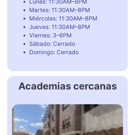
Lunes: 11:30AM–8PM
Martes: 11:30AM–8PM
Miércoles: 11:30AM–8PM
Jueves: 11:30AM–8PM
Viernes: 3–6PM
Sábado: Cerrado
Domingo: Cerrado
Academias cercanas
K
i
d
s