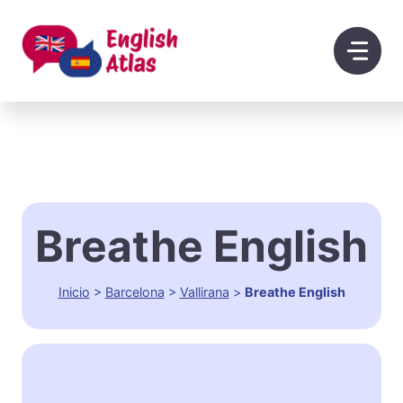
Saltar
al
contenido
Breathe English
Inicio
>
Barcelona
>
Vallirana
>
Breathe English