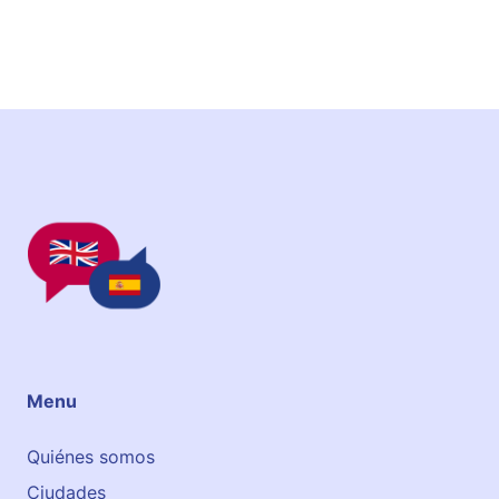
B
a
r
c
e
l
ó
Menu
Quiénes somos
Ciudades