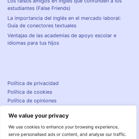
Los falsos amigos en inglés que confunden a los
estudiantes (False Friends)
La importancia del inglés en el mercado laboral:
Guía de conectores textuales
Ventajas de las academias de apoyo escolar e
idiomas para tus hijos
Política de privacidad
Política de cookies
Política de opiniones
Aviso legal
We value your privacy
Contacto
© 2026 englishatlas.es
We use cookies to enhance your browsing experience,
serve personalised ads or content, and analyse our traffic.