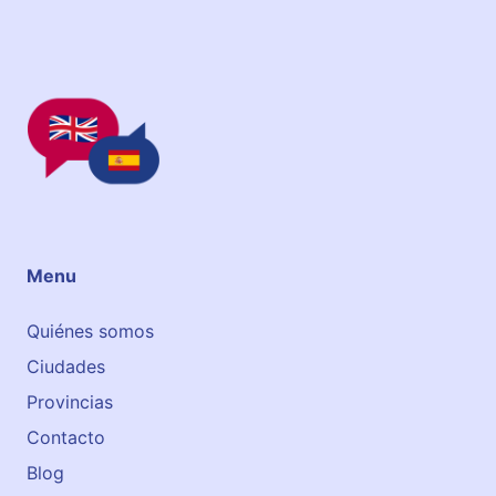
i
o
m
e
s
d
’
O
s
o
Menu
n
a
Quiénes somos
–
Ciudades
E
O
Provincias
I
Contacto
Blog