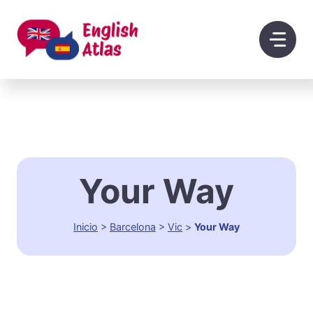
Saltar
al
contenido
Your Way
Inicio
>
Barcelona
>
Vic
>
Your Way