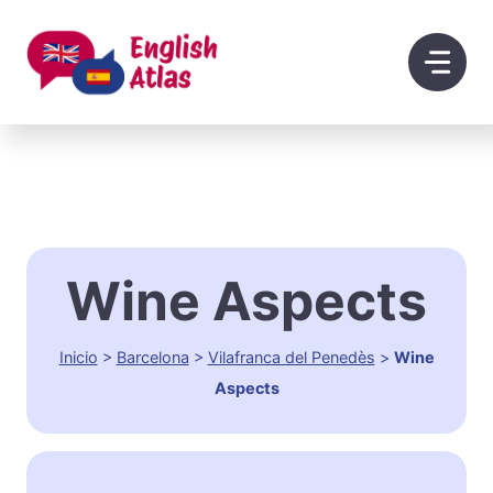
Saltar
al
contenido
Wine Aspects
Inicio
>
Barcelona
>
Vilafranca del Penedès
>
Wine
Aspects