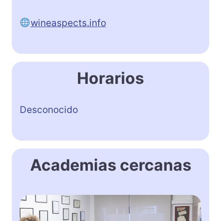
wineaspects.info
Horarios
Desconocido
Academias cercanas
E
n