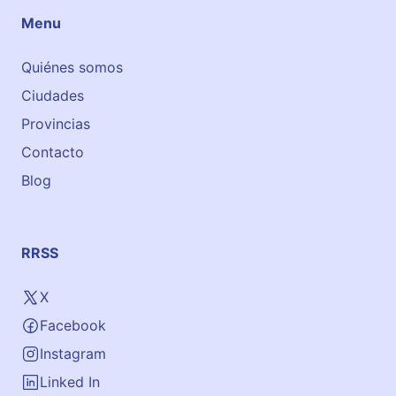
f
Menu
r
a
Quiénes somos
n
Ciudades
c
a
Provincias
d
Contacto
e
Blog
l
P
e
n
RRSS
e
d
X
è
Facebook
s
Instagram
Linked In