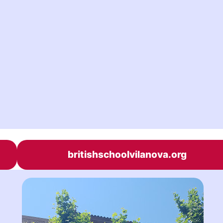
britishschoolvilanova.org