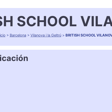
ISH SCHOOL VIL
icio
>
Barcelona
>
Vilanova i la Geltrú
>
BRITISH SCHOOL VILANO
icación