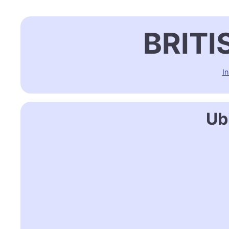
BRIT
In
Ub