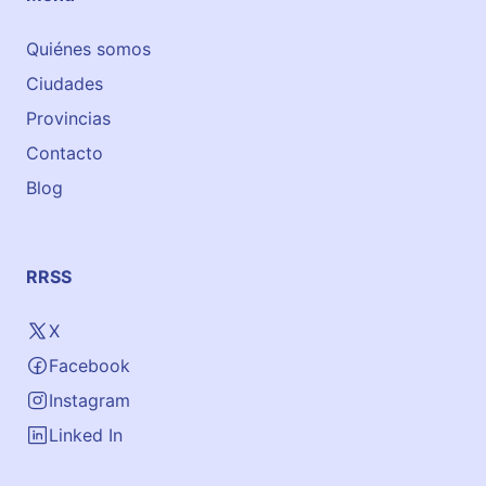
a
r
Quiénes somos
c
Ciudades
a
y
Provincias
o
Contacto
Blog
RRSS
X
Facebook
Instagram
Linked In