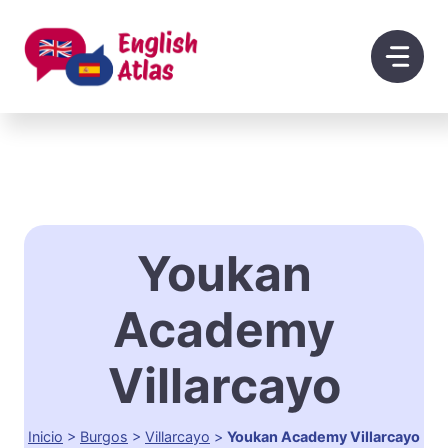
Saltar
al
contenido
Youkan
Academy
Villarcayo
Inicio
>
Burgos
>
Villarcayo
>
Youkan Academy Villarcayo