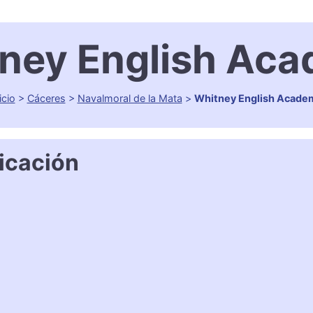
ney English Ac
icio
>
Cáceres
>
Navalmoral de la Mata
>
Whitney English Acade
icación