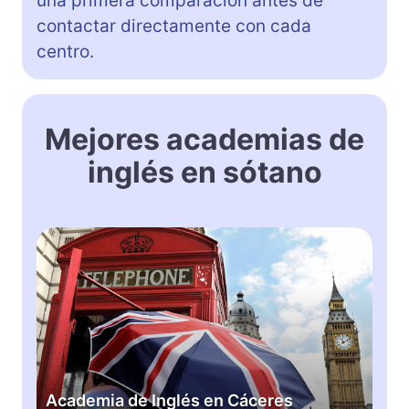
una primera comparación antes de
contactar directamente con cada
centro.
Mejores academias de
inglés en sótano
A
c
a
d
e
m
i
a
Academia de Inglés en Cáceres