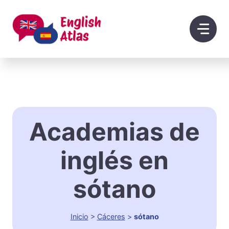
Saltar
al
contenido
Academias de
inglés en
sótano
Inicio
>
Cáceres
>
sótano