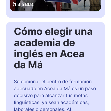
d
(1 Bla Bla)
e
I
n
g
Cómo elegir una
l
é
academia de
s
e
inglés en Acea
n
C
da Má
á
c
e
Seleccionar el centro de formación
r
adecuado en Acea da Má es un paso
e
decisivo para alcanzar tus metas
s
(
lingüísticas, ya sean académicas,
1
laborales o personales. Al