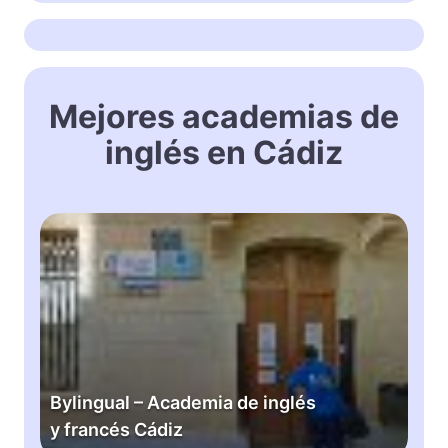
Mejores academias de
inglés en Cádiz
B
y
l
i
n
g
u
a
Bylingual – Academia de inglés
l
y francés Cádiz
–