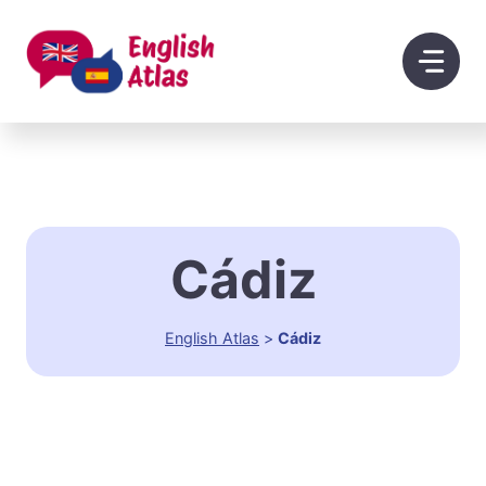
Saltar
al
contenido
Cádiz
English Atlas
>
Cádiz