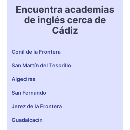
v
g
Encuentra academias
e
l
de inglés cerca de
S
i
p
s
Cádiz
a
h
n
i
Conil de la Frontera
s
h
San Martín del Tesorillo
A
c
Algeciras
a
d
San Fernando
e
m
Jerez de la Frontera
y
)
Guadalcacín