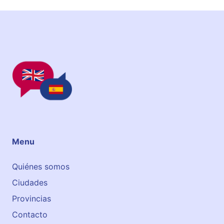
n
g
u
a
g
e
S
c
h
o
o
l
Menu
Quiénes somos
Ciudades
Provincias
Contacto