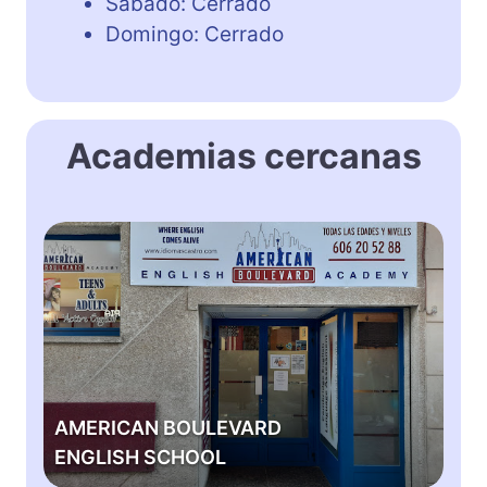
Sábado: Cerrado
Domingo: Cerrado
Academias cercanas
A
M
E
R
I
C
A
N
AMERICAN BOULEVARD
B
ENGLISH SCHOOL
O