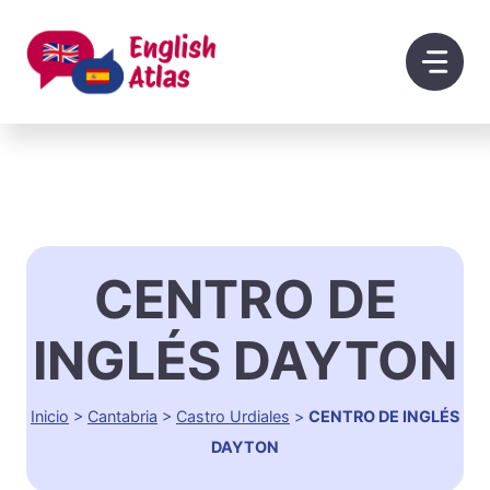
Saltar
al
contenido
CENTRO DE
INGLÉS DAYTON
Inicio
>
Cantabria
>
Castro Urdiales
>
CENTRO DE INGLÉS
DAYTON