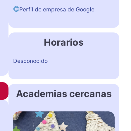
Perfil de empresa de Google
Horarios
Desconocido
Academias cercanas
A
c
a