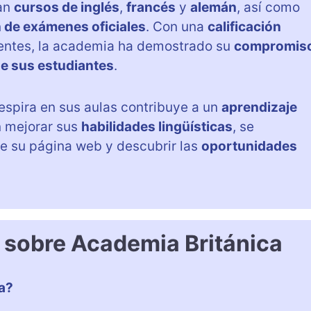
ran
cursos de inglés
,
francés
y
alemán
, así como
 de exámenes oficiales
. Con una
calificación
lientes, la academia ha demostrado su
compromis
de sus estudiantes
.
espira en sus aulas contribuye a un
aprendizaje
n mejorar sus
habilidades lingüísticas
, se
e su página web y descubrir las
oportunidades
 sobre Academia Británica
a?