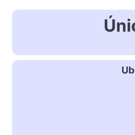
Úni
Ub