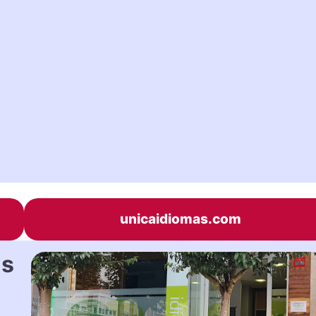
unicaidiomas.com
as