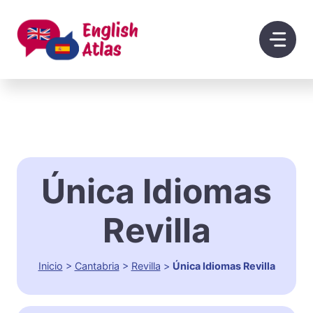
Saltar
al
contenido
Única Idiomas
Revilla
Inicio
>
Cantabria
>
Revilla
>
Única Idiomas Revilla