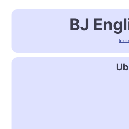
BJ Engl
Inicio
Ub