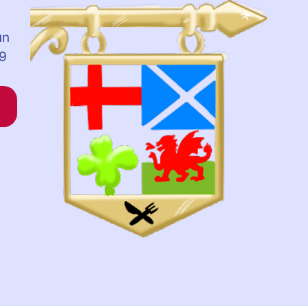
un
,9