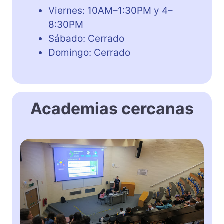
Viernes: 10AM–1:30PM y 4–
8:30PM
Sábado: Cerrado
Domingo: Cerrado
Academias cercanas
K
e
l
l
s
C
o