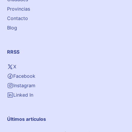
e
I
Provincias
n
Contacto
g
Blog
l
é
s
e
RRSS
n
S
X
a
Facebook
n
t
Instagram
a
Linked In
n
d
e
Últimos artículos
r