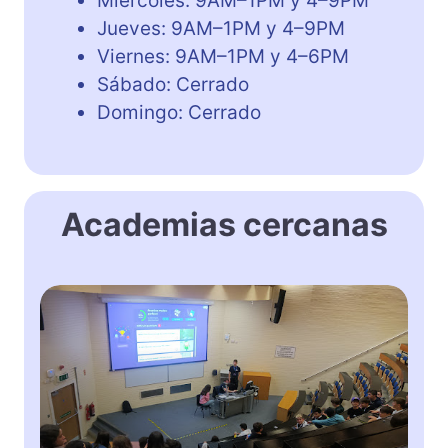
Miércoles: 9AM–1PM y 4–9PM
Jueves: 9AM–1PM y 4–9PM
Viernes: 9AM–1PM y 4–6PM
Sábado: Cerrado
Domingo: Cerrado
Academias cercanas
K
e
l
l
s
C
o