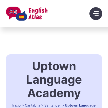
Saltar
al
contenido
Uptown
Language
Academy
Inicio
>
Cantabria
>
Santander
>
Uptown Language