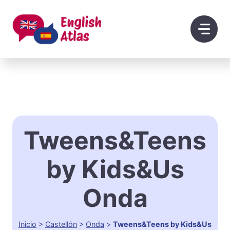
Saltar
al
contenido
Tweens&Teens
by Kids&Us
Onda
Inicio
>
Castellón
>
Onda
>
Tweens&Teens by Kids&Us