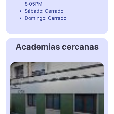
8:05PM
Sábado: Cerrado
Domingo: Cerrado
Academias cercanas
M
a
g
i
c
a
l
L
a