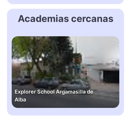
Academias cercanas
E
x
p
l
o
r
e
r
Explorer School Argamasilla de
S
Alba
c
h
o
o
l