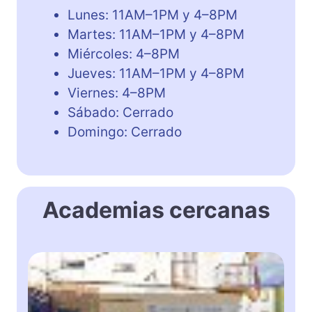
Lunes: 11AM–1PM y 4–8PM
Martes: 11AM–1PM y 4–8PM
Miércoles: 4–8PM
Jueves: 11AM–1PM y 4–8PM
Viernes: 4–8PM
Sábado: Cerrado
Domingo: Cerrado
Academias cercanas
A
c
a
d