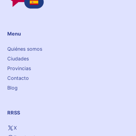
o
l
Menu
Quiénes somos
Ciudades
Provincias
Contacto
Blog
RRSS
X