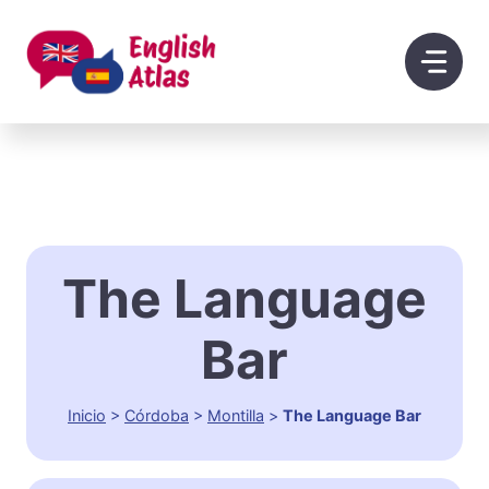
Saltar
al
contenido
The Language
Bar
Inicio
>
Córdoba
>
Montilla
>
The Language Bar