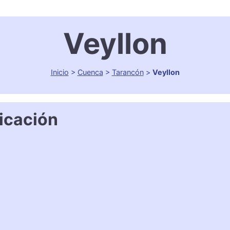
Veyllon
Inicio
>
Cuenca
>
Tarancón
>
Veyllon
icación