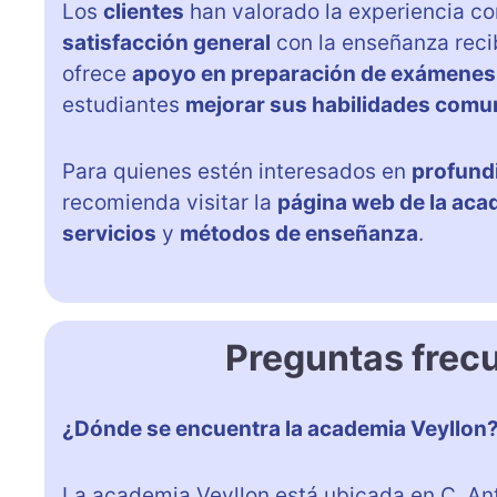
Los
clientes
han valorado la experiencia c
satisfacción general
con la enseñanza reci
ofrece
apoyo en preparación de exámenes
estudiantes
mejorar sus habilidades comu
Para quienes estén interesados en
profundi
recomienda visitar la
página web de la aca
servicios
y
métodos de enseñanza
.
Preguntas frec
¿Dónde se encuentra la academia Veyllon
La academia Veyllon está ubicada en C. Ant