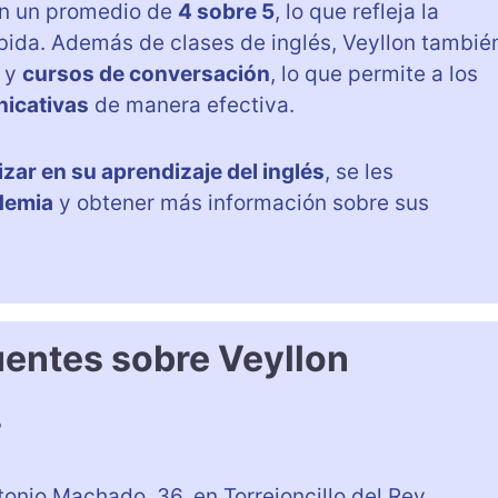
on un promedio de
4 sobre 5
, lo que refleja la
bida. Además de clases de inglés, Veyllon tambié
y
cursos de conversación
, lo que permite a los
nicativas
de manera efectiva.
zar en su aprendizaje del inglés
, se les
demia
y obtener más información sobre sus
uentes sobre Veyllon
?
onio Machado, 36, en Torrejoncillo del Rey.