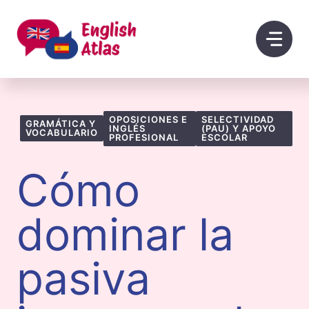
Saltar
al
contenido
OPOSICIONES E
SELECTIVIDAD
GRAMÁTICA Y
INGLÉS
(PAU) Y APOYO
VOCABULARIO
PROFESIONAL
ESCOLAR
Cómo
dominar la
pasiva