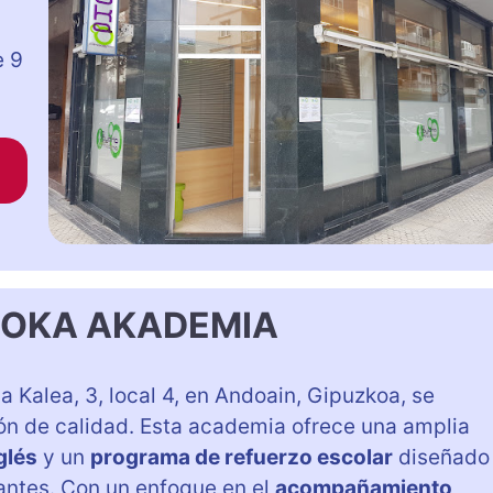
e 9
SOKA AKADEMIA
ja Kalea, 3, local 4, en Andoain, Gipuzkoa, se
n de calidad. Esta academia ofrece una amplia
glés
y un
programa de refuerzo escolar
diseñado
antes. Con un enfoque en el
acompañamiento