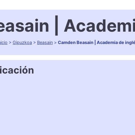
asain | Academia
nicio
>
Gipuzkoa
>
Beasain
>
Camden Beasain | Academia de ingl
icación