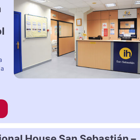
n
l
a
ia
ional House San Sebastián –