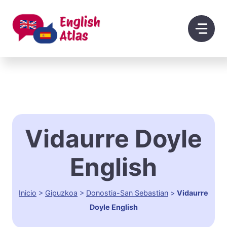
Saltar
al
contenido
Vidaurre Doyle
English
Inicio
>
Gipuzkoa
>
Donostia-San Sebastian
>
Vidaurre
Doyle English