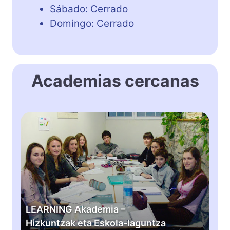
Sábado: Cerrado
Domingo: Cerrado
Academias cercanas
L
E
A
R
N
I
N
G
LEARNING Akademia –
A
Hizkuntzak eta Eskola-laguntza
k