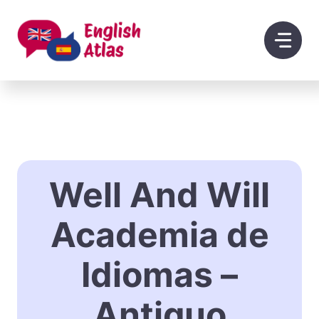
Saltar
al
contenido
Well And Will
Academia de
Idiomas –
Antiguo