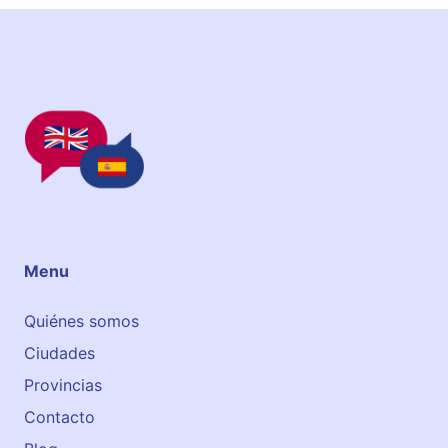
h
a
u
r
r
e
n
t
z
a
t
Menu
Quiénes somos
Ciudades
Provincias
Contacto