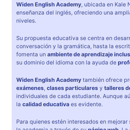
Widen English Academy
, ubicada en Kale 
enseñanza del inglés, ofreciendo una ampli
niveles.
Su propuesta educativa se centra en desarr
conversación y la gramática, hasta la escri
fomenta un
ambiente de aprendizaje inclu
su dominio del idioma con la ayuda de
prof
Widen English Academy
también ofrece pr
exámenes
,
clases particulares
y
talleres 
individuales de cada estudiante. Aunque a
la
calidad educativa
es evidente.
Para quienes estén interesados en mejorar 
la academia a través de su
página web
. La