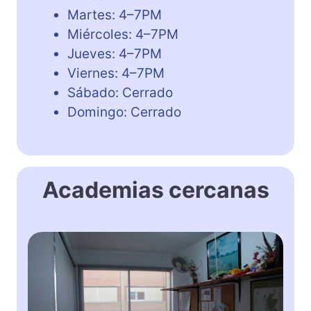
Martes: 4–7PM
Miércoles: 4–7PM
Jueves: 4–7PM
Viernes: 4–7PM
Sábado: Cerrado
Domingo: Cerrado
Academias cercanas
E
l
d
u
a