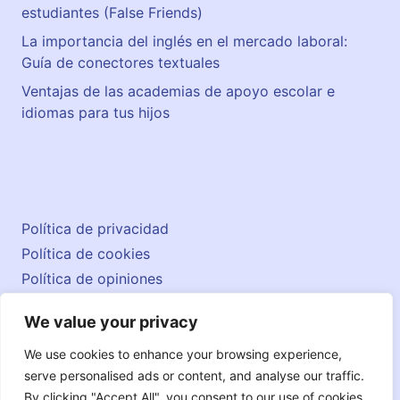
estudiantes (False Friends)
La importancia del inglés en el mercado laboral:
Guía de conectores textuales
Ventajas de las academias de apoyo escolar e
idiomas para tus hijos
Política de privacidad
Política de cookies
Política de opiniones
Aviso legal
We value your privacy
Contacto
© 2026 englishatlas.es
We use cookies to enhance your browsing experience,
serve personalised ads or content, and analyse our traffic.
By clicking "Accept All", you consent to our use of cookies.