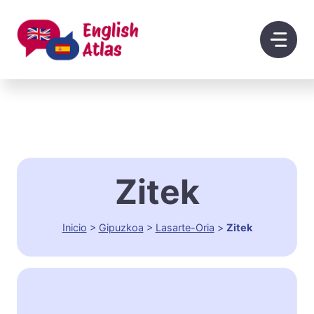
Saltar
al
contenido
Zitek
Inicio
>
Gipuzkoa
>
Lasarte-Oria
>
Zitek