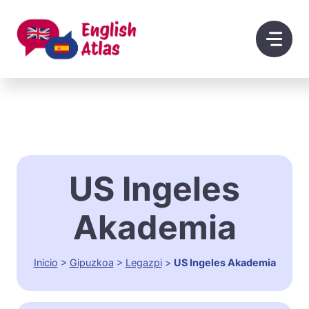
Saltar
al
contenido
US Ingeles
Akademia
Inicio
>
Gipuzkoa
>
Legazpi
>
US Ingeles Akademia