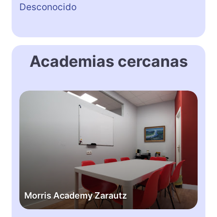
Desconocido
Academias cercanas
M
o
r
r
i
s
A
c
a
Morris Academy Zarautz
d
e