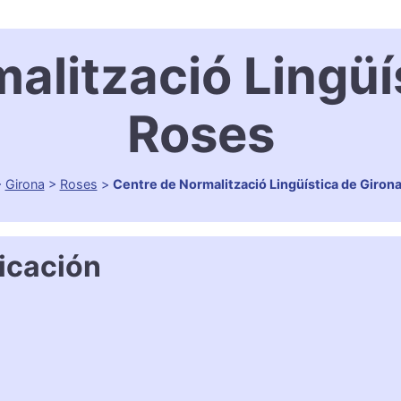
alització Lingüí
Roses
>
Girona
>
Roses
>
Centre de Normalització Lingüística de Giron
icación