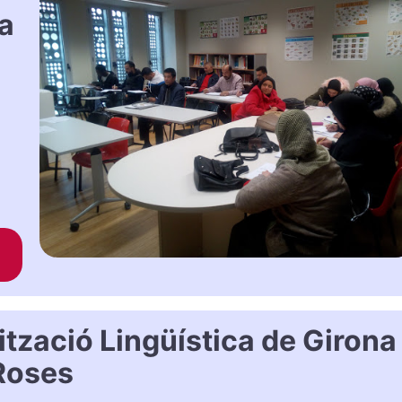
ca
tzació Lingüística de Girona
Roses