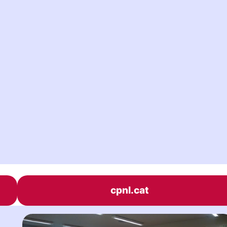
cpnl.cat