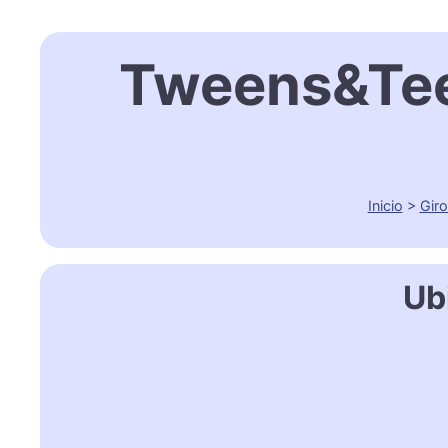
Tweens&Teen
Inicio
>
Gir
Ub