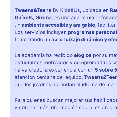
Tweens&Teens
By Kids&Us, ubicada en
Ram
Guíxols, Girona
, es una academia enfocada 
un
ambiente accesible y amigable
, facilit
Los servicios incluyen
programas personal
fomentando un
aprendizaje dinámico y efe
La academia ha recibido
elogios
por su me
estudiantes motivados y comprometidos con
ha valorado la experiencia con un
5 sobre 
atención cercana del equipo.
Tweens&Tee
que los jóvenes aprendan el idioma de ma
Para quienes buscan mejorar sus habilidad
y obtener más información sobre los progr