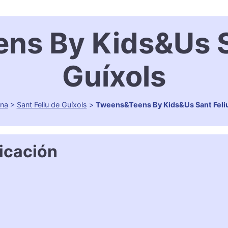
s By Kids&Us S
Guíxols
ona
>
Sant Feliu de Guíxols
>
Tweens&Teens By Kids&Us Sant Feliu
icación