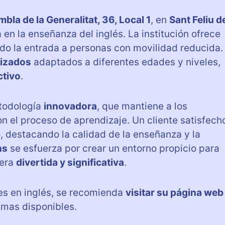
bla de la Generalitat, 36, Local 1
, en
Sant Feliu d
en la enseñanza del inglés. La institución ofrece
ando la entrada a personas con movilidad reducida.
izados
adaptados a diferentes edades y niveles,
ctivo
.
todología
innovadora
, que mantiene a los
 el proceso de aprendizaje. Un cliente satisfech
5
, destacando la calidad de la enseñanza y la
ns
se esfuerza por crear un entorno propicio para
nera
divertida y significativa
.
es en inglés, se recomienda
visitar su página web
amas disponibles.