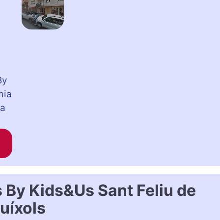
By
mia
ia
By Kids&Us Sant Feliu de
uíxols