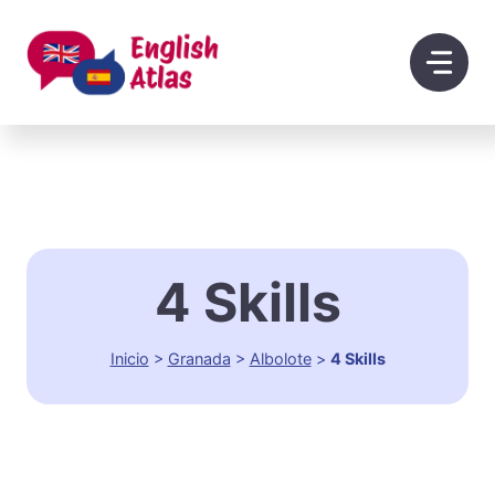
Saltar
al
contenido
4 Skills
Inicio
>
Granada
>
Albolote
>
4 Skills