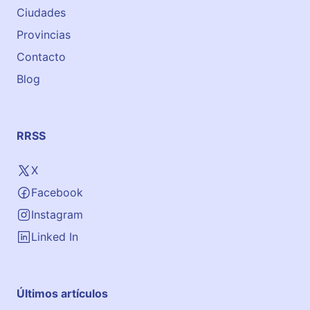
Ciudades
a
d
Provincias
e
Contacto
E
Blog
s
p
a
ñ
RRSS
o
l
X
A
Facebook
l
m
Instagram
u
Linked In
ñ
é
c
Últimos artículos
a