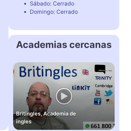
Sábado: Cerrado
Domingo: Cerrado
Academias cercanas
B
r
i
t
i
n
g
Britingles, Academia de
l
ingles
e
s