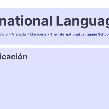
rnational Langua
Inicio
>
Granada
>
Maracena
>
The International Language Schoo
icación